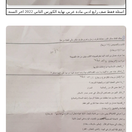
اسئلة فقط صف رابع ادبي مادة عربي نهاية الكورس الثاني 2022 اخر السنة