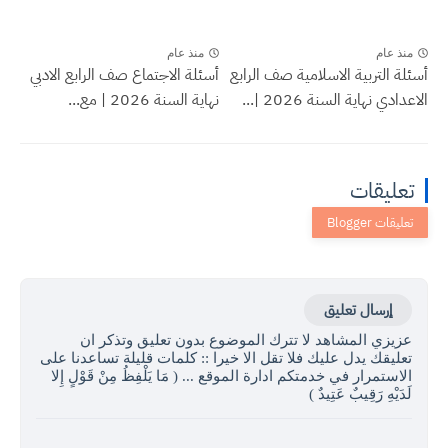
منذ عام
منذ عام
أسئلة التربية الاسلامية صف الرابع
أسئلة الاجتماع صف الرابع الادبي
الاعدادي نهاية السنة 2026 |...
نهاية السنة 2026 | مع...
تعليقات
إرسال تعليق
عزيزي المشاهد لا تترك الموضوع بدون تعليق وتذكر ان
تعليقك يدل عليك فلا تقل الا خيرا :: كلمات قليلة تساعدنا على
الاستمرار في خدمتكم ادارة الموقع ... ( مَا يَلْفِظُ مِنْ قَوْلٍ إِلا
لَدَيْهِ رَقِيبٌ عَتِيدٌ )