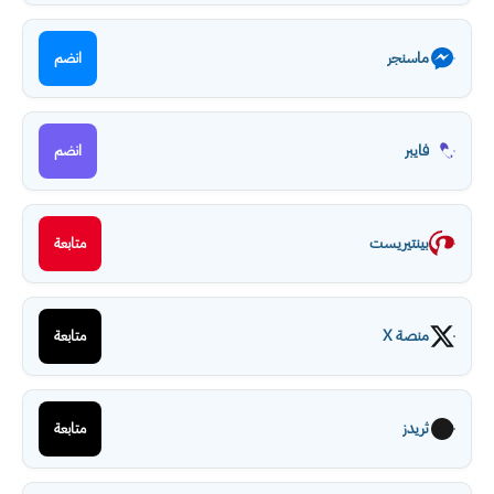
ماسنجر
انضم
فايبر
انضم
بينتيريست
متابعة
منصة X
متابعة
ثريدز
متابعة