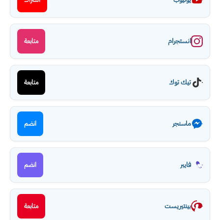
انستجرام
متابعة
تيك توك
متابعة
ماسنجر
انضم
فايبر
انضم
بينتيريست
متابعة