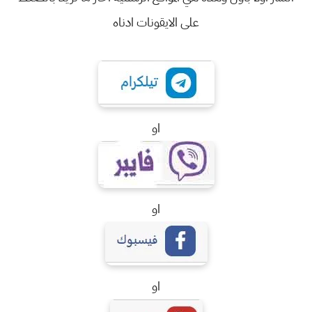
على الايقونات ادناه
او
او
او