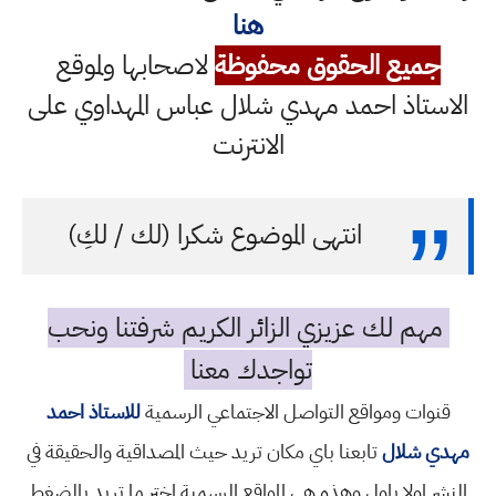
هنا
جميع الحقوق محفوظة
لاصحابها ولموقع
الاستاذ احمد مهدي شلال عباس المهداوي على
الانترنت
انتهى الموضوع شكرا (لك / لكِ)
مهم لك عزيزي الزائر الكريم شرفتنا ونحب
تواجدك معنا
قنوات ومواقع التواصل الاجتماعي الرسمية
للاستاذ احمد
مهدي شلال
تابعنا باي مكان تريد حيث المصداقية والحقيقة في
النشر اولا باول وهذه هي المواقع الرسمية اختر ما تريد بالضغط