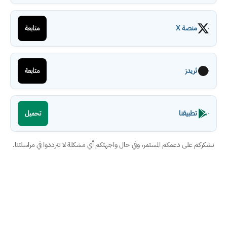
منصة X
متابعة
ثريدز
متابعة
تطبيقنا
تحميل
نشكركم على دعمكم المستمر، وفي حال واجهتكم أي مشكلة لا تترددوا في مراسلتنا.