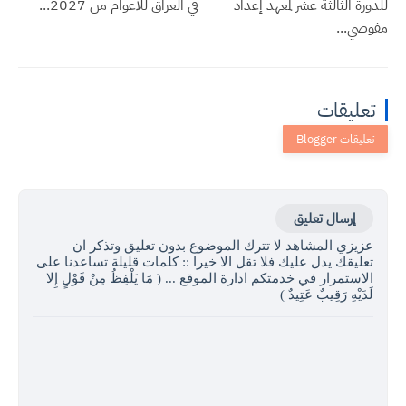
للدورة الثالثة عشر لمعهد إعداد
في العراق للأعوام من 2027...
مفوضي...
تعليقات
إرسال تعليق
عزيزي المشاهد لا تترك الموضوع بدون تعليق وتذكر ان
تعليقك يدل عليك فلا تقل الا خيرا :: كلمات قليلة تساعدنا على
الاستمرار في خدمتكم ادارة الموقع ... ( مَا يَلْفِظُ مِنْ قَوْلٍ إِلا
لَدَيْهِ رَقِيبٌ عَتِيدٌ )