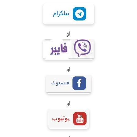
او
او
او