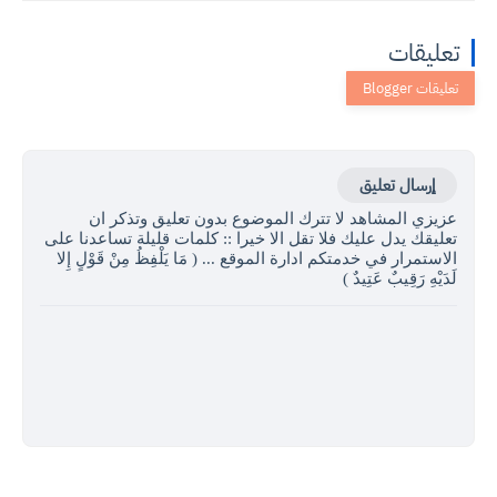
تعليقات
إرسال تعليق
عزيزي المشاهد لا تترك الموضوع بدون تعليق وتذكر ان
تعليقك يدل عليك فلا تقل الا خيرا :: كلمات قليلة تساعدنا على
الاستمرار في خدمتكم ادارة الموقع ... ( مَا يَلْفِظُ مِنْ قَوْلٍ إِلا
لَدَيْهِ رَقِيبٌ عَتِيدٌ )