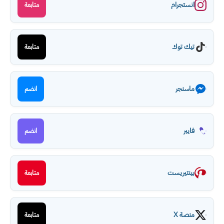
انستجرام
متابعة
تيك توك
متابعة
ماسنجر
انضم
فايبر
انضم
بينتيريست
متابعة
منصة X
متابعة