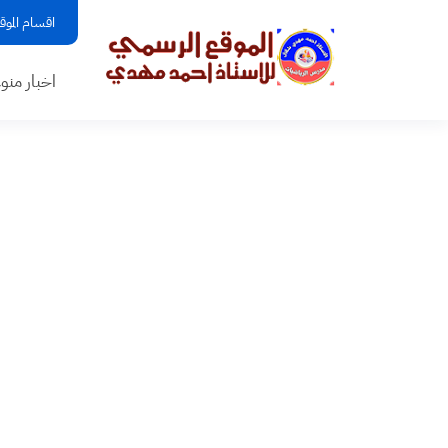
اقسام الموق
اخبار منو