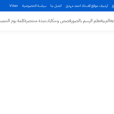
ع
ارشيف موقع الاستاذ احمد مهدي
اتصل بنا
سياسة الخصوصية
Viber
عه
التربية
تعلم الرسم بالصور
قصص وحكايات
نبذة مختصرة
كلمة يوم الخم