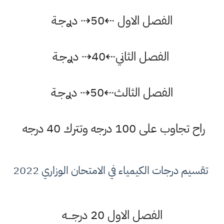
الفصل الاول ⇠50⇢ دࢪجـة
الفصل الثاني⇠40⇢ دࢪجـة
الفصل الثالث⇠50⇢ دࢪجـة
راح تجاوب على 100 درجه وتترك 40 درجه
تقسيم درجات الكيمياء في الامتحان الوزاري 2022
الفصل الاول 20 درجـــه