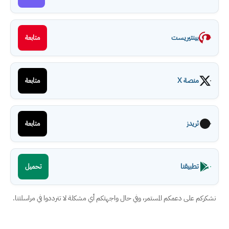
بينتيريست
متابعة
منصة X
متابعة
ثريدز
متابعة
تطبيقنا
تحميل
نشكركم على دعمكم المستمر، وفي حال واجهتكم أي مشكلة لا تترددوا في مراسلتنا.