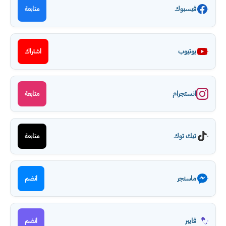
فيسبوك
متابعة
يوتيوب
اشتراك
انستجرام
متابعة
تيك توك
متابعة
ماسنجر
انضم
فايبر
انضم