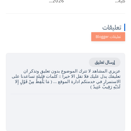
كلية...
2026...
تعليقات
إرسال تعليق
عزيزي المشاهد لا تترك الموضوع بدون تعليق وتذكر ان
تعليقك يدل عليك فلا تقل الا خيرا :: كلمات قليلة تساعدنا على
الاستمرار في خدمتكم ادارة الموقع ... ( مَا يَلْفِظُ مِنْ قَوْلٍ إِلا
لَدَيْهِ رَقِيبٌ عَتِيدٌ )