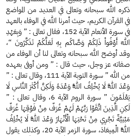
ذكره الله سبحانه وتعالى في العديد من المواضع
في القرآن الكريم، حيث أمرنا الله في الوفاء بالعهد
في سورة الأنعام الآية 152، فقال تعالى : ” وَبِعَهْدِ
اللهِ أَوْفُواْ ذَلِكُمْ وَصَّاكُم بِهِ لَعَلَّكُمْ تَذَكَّرُونَ “،
وقد أوضح الله سبحانه وتعالى لنا أن الوفاء من
صفاته عز وجل، حيث قال : ” ومن أوفى بعهده
من الله ” سورة التوبة الآية 111، وقال تعالى : ”
وَعْدَ اللَّهِ لَا يُخْلِفُ اللَّهُ وَعْدَهُ وَلَكِنَّ أَكْثَرَ النَّاسِ لَا
يَعْلَمُونَ ” سورة الروم الآية 6، وقال تعالى : ”
لَكِنِ الَّذِينَ اتَّقَوْا رَبَّهُمْ لَهُمْ غُرَفٌ مِنْ فَوْقِهَا غُرَفٌ
مَبْنِيَّةٌ تَجْرِي مِنْ تَحْتِهَا الْأَنْهَارُ وَعْدَ اللَّهِ لَا يُخْلِفُ
اللَّهُ الْمِيعَادَ، سورة الزمر الآية 20، وكذلك يقول