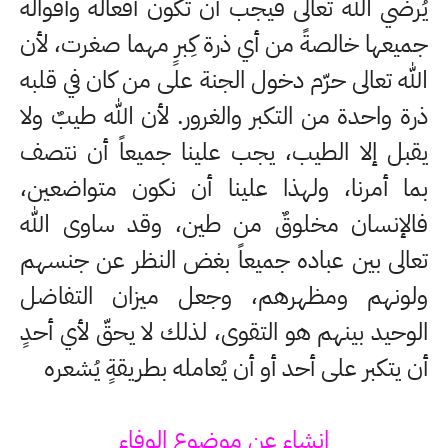
يُرضي الله تعالى فيجب أن تكون أفعاله وأقواله
جميعها خالصةً من أي ذرة كِبرٍ مهما صغرت، لأن
الله تعالى حرّم دخول الجنة على من كان في قلبه
ذرة واحدة من التكبر والغرور. لأن الله طيبٌ ولا
يقبل إلا الطيب، يجب علينا جميعاً أن نتصف
بما أمرنا، ولهذا علينا أن نكون متواضعين،
فالإنسان مخلوقٌ من طين، وقد ساوى الله
تعالى بين عباده جميعاً بغض النظر عن جنسهم
ولونهم ومظهرهم، وجعل ميزان التفاضل
الوحيد بينهم هو التقوى، لذلك لا يحقّ لأي أحدٍ
أن يتكبر على أحد أو أن يُعامله بطريقةٍ يُشعره
انشاء عن موضوع الوفاء