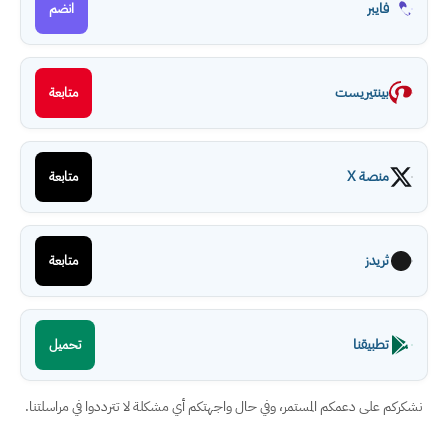
فايبر
انضم
بينتيريست
متابعة
منصة X
متابعة
ثريدز
متابعة
تطبيقنا
تحميل
نشكركم على دعمكم المستمر، وفي حال واجهتكم أي مشكلة لا تترددوا في مراسلتنا.