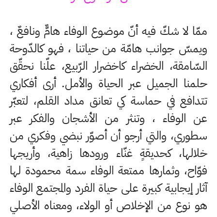
ممّا لا شكّ فيه أنّ موضوع الوفاء هامٌّ ونافعٌ ،
ويمسّ جوانب هامّة من حياتنا ، فهو كالدّوحة
السّامقة، الخضراء كاخضرار الرّبيع، علّنا نحقّق
حلمنا الجميل عبر الحياة والأمل. أرى أفكاري
تتدافع في حماسة كي تعانق مداد القلم، لتعبّر
عن الوفاء ، وتنثر من الأشجان والفكر عبر
سطوري، والتي أرجو أن أصوّر نبضي وفكري من
خلالها، كحديقةٍ غنّاء ورودها زاهية، وأريجها
فوّاح، وثمارها ممتعة الوفاء سمة محمودة لها
آثار إيجابية كبيرة على حياة الفرد والمجتمع الوفاء
هو نوع من الإخلاص أو الولاء، ومعناه الأصلي