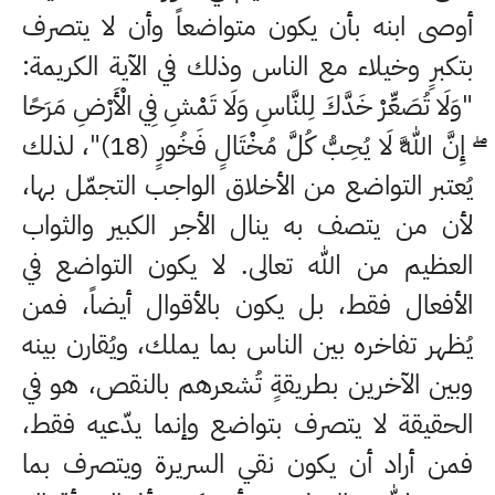
أوصى ابنه بأن يكون متواضعاً وأن لا يتصرف
بتكبرٍ وخيلاء مع الناس وذلك في الآية الكريمة:
"وَلَا تُصَعِّرْ خَدَّكَ لِلنَّاسِ وَلَا تَمْشِ فِي الْأَرْضِ مَرَحًا
ۖ إِنَّ اللَّهَ لَا يُحِبُّ كُلَّ مُخْتَالٍ فَخُورٍ (18)"، لذلك
يُعتبر التواضع من الأخلاق الواجب التجمّل بها،
لأن من يتصف به ينال الأجر الكبير والثواب
العظيم من الله تعالى. لا يكون التواضع في
الأفعال فقط، بل يكون بالأقوال أيضاً، فمن
يُظهر تفاخره بين الناس بما يملك، ويُقارن بينه
وبين الآخرين بطريقةٍ تُشعرهم بالنقص، هو في
الحقيقة لا يتصرف بتواضع وإنما يدّعيه فقط،
فمن أراد أن يكون نقي السريرة ويتصرف بما