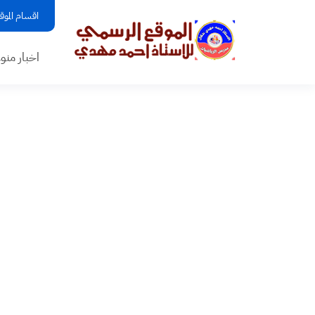
اقسام الموق
اخبار منو