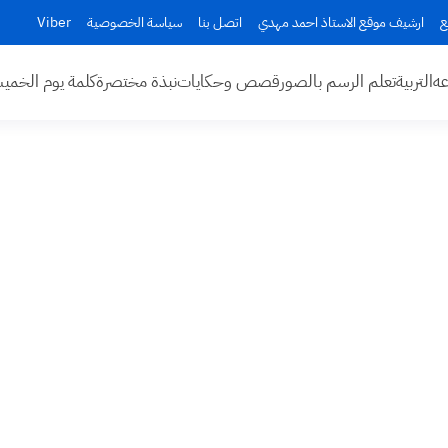
ع
ارشيف موقع الاستاذ احمد مهدي
اتصل بنا
سياسة الخصوصية
Viber
عه
التربية
تعلم الرسم بالصور
قصص وحكايات
نبذة مختصرة
كلمة يوم الخم