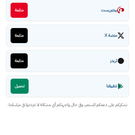
بينتيريست
متابعة
منصة X
متابعة
ثريدز
متابعة
تطبيقنا
تحميل
نشكركم على دعمكم المستمر، وفي حال واجهتكم أي مشكلة لا تترددوا في مراسلتنا.