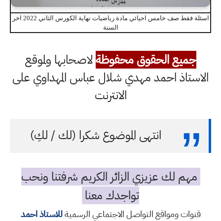
اسئلة فقط صف خامس احيائي مادة رياضيات نهاية الكورس الثاني 2022 اخر
السنة
جميع الحقوق محفوظة
لاصحابها ولموقع
الاستاذ احمد مهدي شلال عباس المهداوي على
الانترنت
انتهى الموضوع شكرا (لك / لكِ)
مهم لك عزيزي الزائر الكريم شرفتنا ونحب
تواجدك معنا
قنوات ومواقع التواصل الاجتماعي الرسمية
للاستاذ احمد