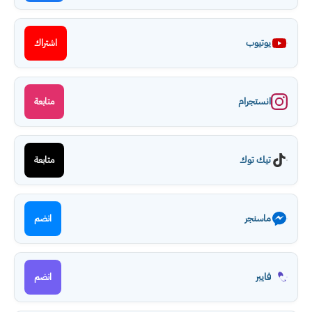
يوتيوب
اشتراك
انستجرام
متابعة
تيك توك
متابعة
ماسنجر
انضم
فايبر
انضم