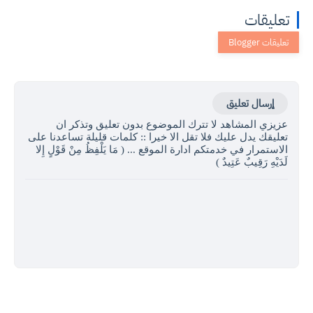
تعليقات
إرسال تعليق
عزيزي المشاهد لا تترك الموضوع بدون تعليق وتذكر ان
تعليقك يدل عليك فلا تقل الا خيرا :: كلمات قليلة تساعدنا على
الاستمرار في خدمتكم ادارة الموقع ... ( مَا يَلْفِظُ مِنْ قَوْلٍ إِلا
لَدَيْهِ رَقِيبٌ عَتِيدٌ )