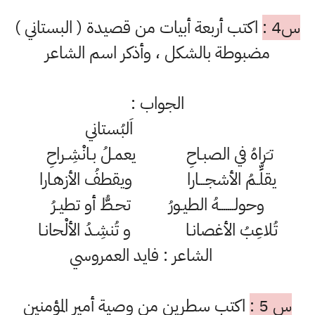
س4 :
اكتب أربعة أبيات من قصيدة ( البستاني )
مضبوطة بالشكل ، وأذكر اسم الشاعر
الجواب :
اَلبُستاني
تـَراهُ في الصبـاحِ يعمـلُ بـانْشِـراحِ
يقلِّـمُ الأشجـــارا ويقطفُ الأزهـارا
وحولـــــــهُ الطيـورُ تحـطُّ أو تطيـرُ
تُلاعِبُ الأغصانـا و تُنشِـدُ الألْحانـا
الشاعر : فايد العمروسي
س 5 :
اكتب سطرين من وصية أمير المؤمنين