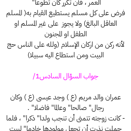
العمر ، فأن تكرر كان تطوعا"
فرض على كل مسلم يستطيع القيام به( المسلم
العاقل البالغ) ولا يجوز على غير المسلم او
الطفل او المجنون
لأنه ركن من اركان الإسلام (ولله على الناس حج
البيت ومن استطاع اليه سبيلا)
جواب السؤال السادس1/
عمران والد مريم (ع ) وجد عيسى (ع ) وكان
رجال" صالحا" وعالما" فاضلا" .
- كانت زوجته تتمنى أن تنجب ولدا" ذكرا" ، فلما
حملت نذرت أن تجعل مولودها خادما" لبيت