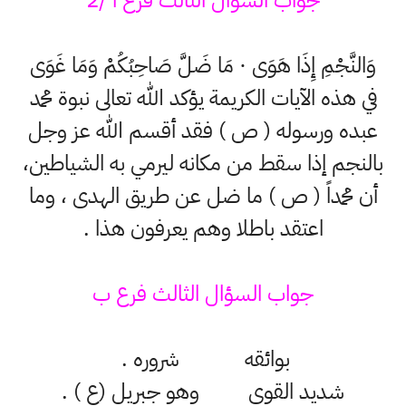
جواب السؤال الثالث فرع أ /2
وَالنَّجْمِ إِذَا هَوَى · مَا ضَلَّ صَاحِبُكُمْ وَمَا غَوَى
في هذه الآيات الكريمة يؤكد الله تعالى نبوة محمد
عبده ورسوله ( ص ) فقد أقسم الله عز وجل
بالنجم إذا سقط من مكانه ليرمي به الشياطين،
أن محمداً ( ص ) ما ضل عن طريق الهدى ، وما
اعتقد باطلا وهم يعرفون هذا .
جواب السؤال الثالث فرع ب
بوائقه شروره .
شدید القوى وهو جبريل (ع ) .