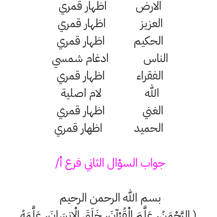
الارض اظهار قمري
العزيز اظهار قمري
الحكيم اظهار قمري
الناس ادغام شمسي
الفقراء اظهار قمري
الله لام اصلية
الغني اظهار قمري
الحميد اظھار قمري
جواب السؤال الثاني فرع أ/
بسم الله الرحمن الرحيم
( الرَّحْمَنُ، عَلَّمَ الْقُرْآنَ، خَلَقَ الْإِنسَانَ، عَلَّمَهُ