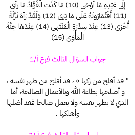
إِلَى عَبْدِهِ مَا أَوْحَى (10) مَا كَذَبَ الْفُؤَادُ مَا رَأَى
(11) أَفَتُمَارُونَهُ عَلَى مَا يَرَى (12) وَلَقَدْ رَآهُ نَزْلَةً
أُخْرَى (13) عِنْدَ سِدْرَةِ الْمُنْتَهَى (14) عِنْدَهَا جَنَّةُ
الْمَأْوَى (15)
جواب السؤال الثالث فرع أ/1
" قد أفلح من زكها » ، قد أفلح من طهر نفسه ،
و أصلحها بطاعة الله وبالأعمال الصالحة، أما
الذي لا يطهر نفسه ولا يعمل صالحا فقد أضلها
وأهلكها .