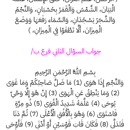
الْبَيَانَ، الشَّمْسُ وَالْقَمَرُ بِحُسْبَانٍ، وَالنَّجْمُ
وَالشَّجَرُ يَسْجُدَانِ، وَالسَّمَاء رَفَعَهَا وَوَضَعَ
الْمِيزَانَ، أَلَّا تَطْغَوْا فِي الْمِيزَانِ، )
جواب السؤال الثاني فرع ب/
بِسْمِ اللَّهِ الرَّحْمَنِ الرَّحِيمِ
وَالنَّجْمِ إِذَا هَوَى (1) مَا ضَلَّ صَاحِبُكُمْ وَمَا غَوَى
(2) وَمَا يَنْطِقُ عَنِ الْهَوَى (3) إِنْ هُوَ إِلَّا وَحْيٌ
يُوحَى (4) عَلَّمَهُ شَدِيدُ الْقُوَى (5) ذُو مِرَّةٍ
فَاسْتَوَى (6) وَهُوَ بِالْأُفُقِ الْأَعْلَى (7) ثُمَّ دَنَا
فَتَدَلَّى (8) فَكَانَ قَابَ قَوْسَيْنِ أَوْ أَدْنَى (9) فَأَوْحَى