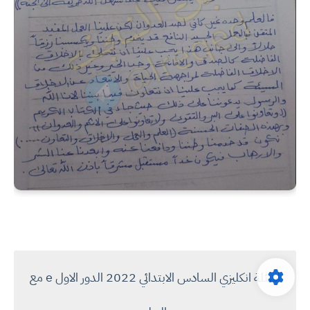
اسئلة انكليزي السادس الابتدائي 2022 الدور الاول e مع