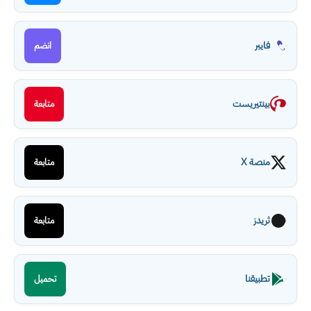
فايبر
انضم
بينتيريست
متابعة
منصة X
متابعة
ثريدز
متابعة
تطبيقنا
تحميل