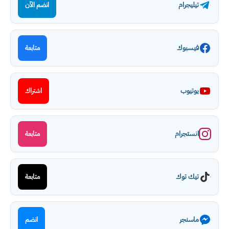
تيليجرام
انضم الآن
فيسبوك
متابعة
يوتيوب
اشتراك
انستجرام
متابعة
تيك توك
متابعة
ماسنجر
انضم