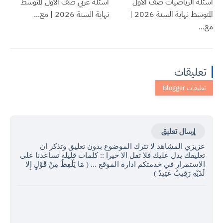
أسئلة الرياضيات صف الاول
أسئلة عربي صف الاول المتوسط
المتوسط نهاية السنة 2026 |
نهاية السنة 2026 | مع...
مع...
تعليقات
إرسال تعليق
عزيزي المشاهد لا تترك الموضوع بدون تعليق وتذكر ان
تعليقك يدل عليك فلا تقل الا خيرا :: كلمات قليلة تساعدنا على
الاستمرار في خدمتكم ادارة الموقع ... ( مَا يَلْفِظُ مِنْ قَوْلٍ إِلا
لَدَيْهِ رَقِيبٌ عَتِيدٌ )