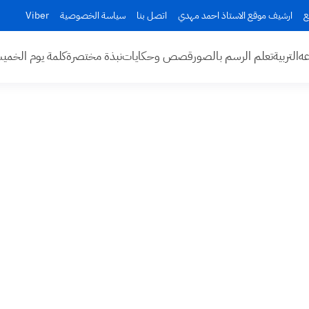
ع
ارشيف موقع الاستاذ احمد مهدي
اتصل بنا
سياسة الخصوصية
Viber
عه
التربية
تعلم الرسم بالصور
قصص وحكايات
نبذة مختصرة
كلمة يوم الخم