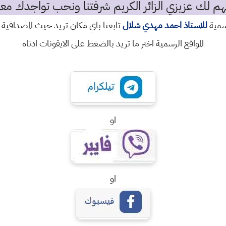
م لك عزيزي الزائر الكريم شرفتنا ونحب تواجدك معن
رسمية
للاستاذ احمد مهدي شلال
تابعنا باي مكان تريد حيث المصداقية 
المواقع الرسمية اختر ما تريد بالضغط على الايقونات ادناه
او
او