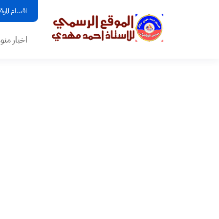
اقسام الموق
اخبار منو