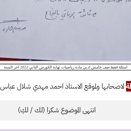
اسئلة فقط صف خامس ادبي مادة رياضيات نهاية الكورس الثاني 2022 اخر السنة
ة
لاصحابها ولموقع الاستاذ احمد مهدي شلال عباس ال
انتهى الموضوع شكرا (لك / لكِ)