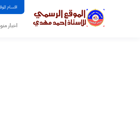
اقسام الموق
اخبار منو