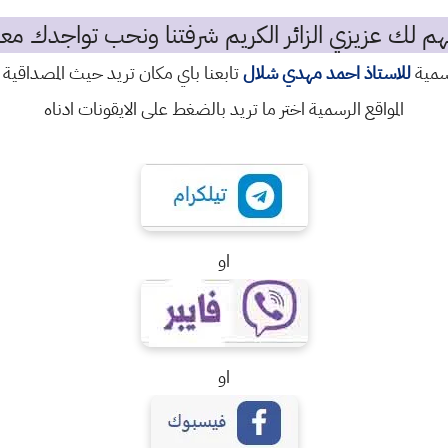
م لك عزيزي الزائر الكريم شرفتنا ونحب تواجدك معن
رسمية
للاستاذ احمد مهدي شلال
تابعنا باي مكان تريد حيث المصداقية 
المواقع الرسمية اختر ما تريد بالضغط على الايقونات ادناه
او
او