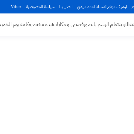
ع
ارشيف موقع الاستاذ احمد مهدي
اتصل بنا
سياسة الخصوصية
Viber
عه
التربية
تعلم الرسم بالصور
قصص وحكايات
نبذة مختصرة
كلمة يوم الخم