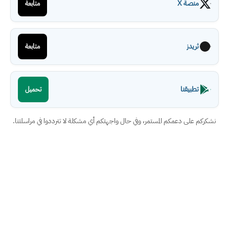
منصة X
متابعة
ثريدز
متابعة
تطبيقنا
تحميل
نشكركم على دعمكم المستمر، وفي حال واجهتكم أي مشكلة لا تترددوا في مراسلتنا.