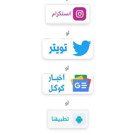
او
او
او