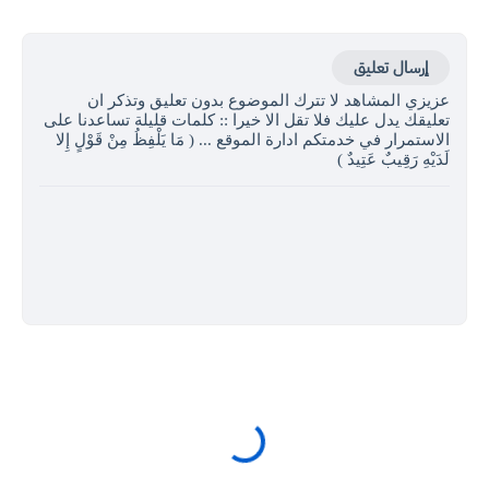
إرسال تعليق
عزيزي المشاهد لا تترك الموضوع بدون تعليق وتذكر ان
تعليقك يدل عليك فلا تقل الا خيرا :: كلمات قليلة تساعدنا على
الاستمرار في خدمتكم ادارة الموقع ... ( مَا يَلْفِظُ مِنْ قَوْلٍ إِلا
لَدَيْهِ رَقِيبٌ عَتِيدٌ )