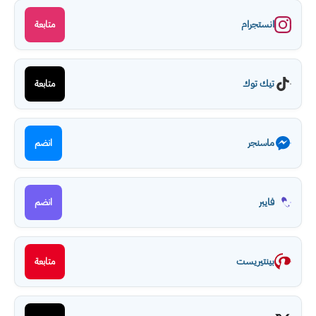
انستجرام
متابعة
تيك توك
متابعة
ماسنجر
انضم
فايبر
انضم
بينتيريست
متابعة