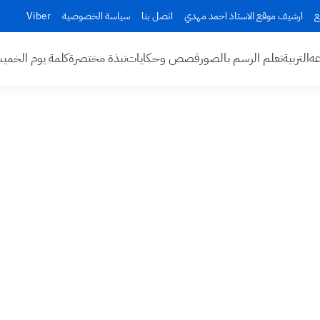
ع
ارشيف موقع الاستاذ احمد مهدي
اتصل بنا
سياسة الخصوصية
Viber
عه
التربية
تعلم الرسم بالصور
قصص وحكايات
نبذة مختصرة
كلمة يوم الخم