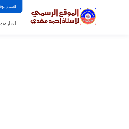
اقسام الموق
اخبار منو