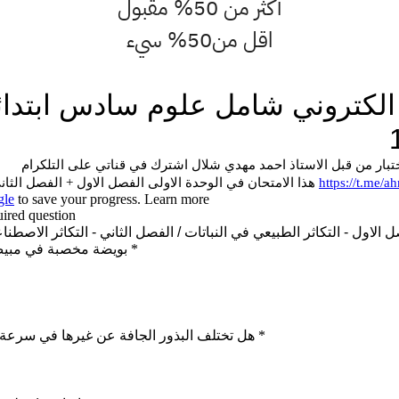
أكثر من 50% مقبول
اقل من50% سيء