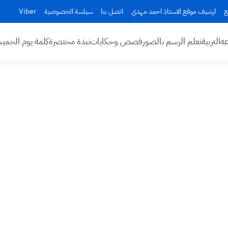
ع
ارشيف موقع الاستاذ احمد مهدي
اتصل بنا
سياسة الخصوصية
Viber
عه
التربية
تعلم الرسم بالصور
قصص وحكايات
نبذة مختصرة
كلمة يوم الخم