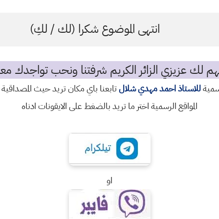
انتهى الموضوع شكرا (لك / لكِ)
م لك عزيزي الزائر الكريم شرفتنا ونحب تواجدك معن
رسمية
للاستاذ احمد مهدي شلال
تابعنا باي مكان تريد حيث المصداقية 
المواقع الرسمية اختر ما تريد بالضغط على الايقونات ادناه
او