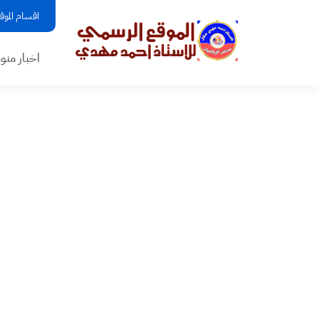
اقسام الموق
اخبار منو