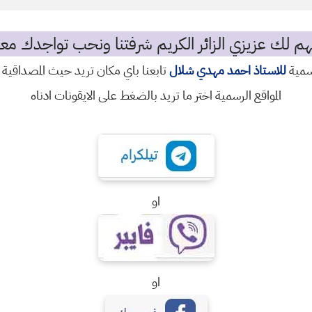
م لك عزيزي الزائر الكريم شرفتنا ونحب تواجدك معن
رسمية
للاستاذ احمد مهدي شلال
تابعنا باي مكان تريد حيث المصداقية 
المواقع الرسمية اختر ما تريد بالضغط على الايقونات ادناه
او
او