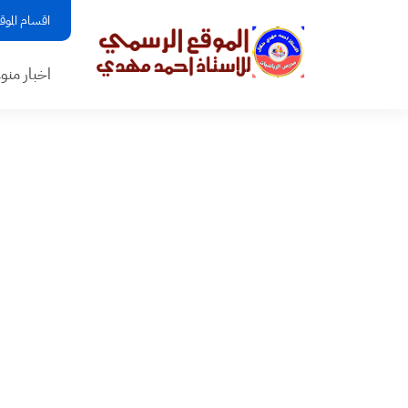
اقسام الموق
اخبار منو