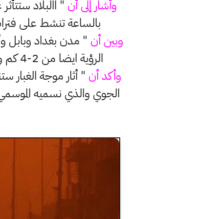
وأشار إلى أن
بالساعة تنشط على فترات من 30-40 كم في الساعة ما يسبب تصاعد غبار وحد
وبين أن
" مدن بغداد وبابل وأ
الرؤية ايضا من 2-4 كم وفي العواصف الترابية يصل إلى اقل من 1000 م وينبغي أيضاً الحيطة والحذر".
وأكد أن
" أثار موجة الغبار س
الجوي والذي نسميه الموسمي ا