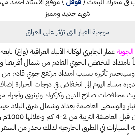
كتب في محرك البحث (
قوقل
) موقع الاستاذ احمد م
شيء جديد ومميز
موجبة الغبار التي تؤثر على العراق
 الجوية
عمار الجابري لوكالة الأنباء العراقية (واع) تا
لياً بامتداد المنخفض الجوي القادم من شمال أفريقيا و
وسينحسر تأثيره بسبب امتداد مرتفع جوي قادم من ال
دوره مساء اليوم إلى انخفاض في درجات الحرارة إضافة
ة حيث محافظات صلاح الدين وكركوك ونينوى وأجزاء من ا
نبار والوسطى العاصمة بغداد وشمال شرق البلاد حيث
" مدى ال
ة السيارات في الطرق الخارجية لذلك نحذر من السفر برا