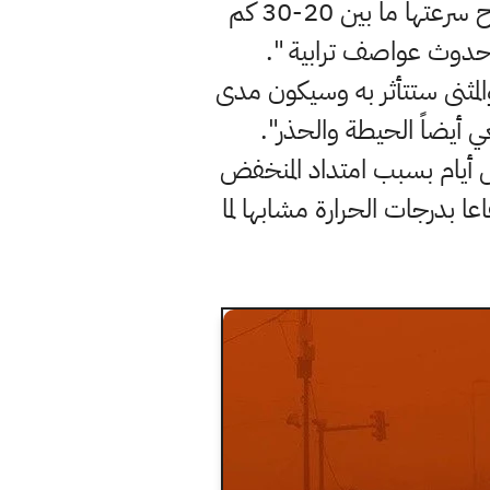
" االبلاد ستتأثر غداً بمنخفض آخر مع رياح شمالية غربية معتدلة تتراوح سرعتها ما بين 20-30 كم
لمثنى ستتأثر به وسيكون مدى
ل أيام بسبب امتداد المنخفض
 بدرجات الحرارة مشابها لما