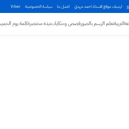
ع
ارشيف موقع الاستاذ احمد مهدي
اتصل بنا
سياسة الخصوصية
Viber
عه
التربية
تعلم الرسم بالصور
قصص وحكايات
نبذة مختصرة
كلمة يوم الخم