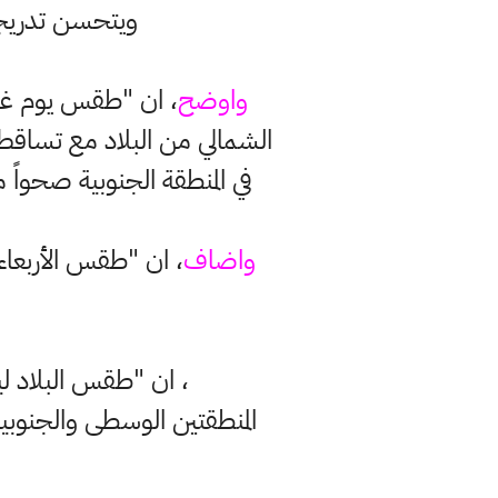
ويتحسن تدريجيا
واوضح
، ان "طقس يوم غدا ا
الشمالي من البلاد مع تساقط
في المنطقة الجنوبية صحواً 
واضاف
، ان "طقس الأربعاء
وتابع
، ان "طقس البلاد ل
المنطقتين الوسطى والجنوب