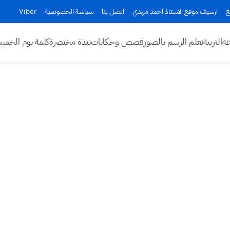
ع
ارشيف موقع الاستاذ احمد مهدي
اتصل بنا
سياسة الخصوصية
Viber
عه
التربية
تعلم الرسم بالصور
قصص وحكايات
نبذة مختصرة
كلمة يوم الخم