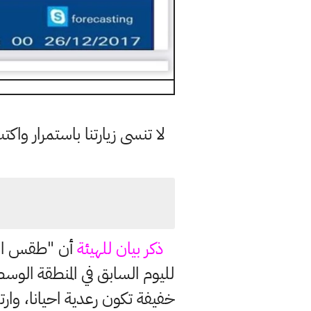
لا تنسى زيارتنا باستمرار وا
ذكر بيان للهيئة
أن "طقس البل
لليوم السابق في المنطقة الو
خفيفة تكون رعدية احيانا، وار