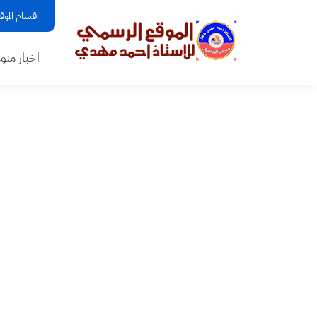
اقسام الموق
اخبار منو