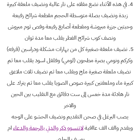
4. في هذه الأثناء نضع مقلاه على نار عالية ونضيف ملعقة كبيرة
زبدة ونضيف بصلة متوسطة الحجم مقطعة شرائح رفيعة
وحبتين جزرة مبروشة ومقطعة أصابع رفيعة وفص ثوم مبروش
ونصف كوب شرائح الفطر يقلب معا مدة ثوان
5. نضيف ملعقة صغيرة كل من بهارات مشكلة ودراسين (قرفه)
وكركم ونومي بصرة مطحون (لومي) وفلفل اسود يقلب معا ثم
نضيف ملعقة صغيرة ملح ويقلب معا ثم نضيف ثلاث ملاعق
كبيرة ماء وملعقتين كبيرة صوص الصويا يقلب معا ثم يترك على
نار هادئة مدة خمس إلى ست دقائق مع التقليب بين الحين
والاخر
يصب البرغل في صحن التقديم ونضيف الحشو على الوجه
ويقدم والف الف عاافية
لاتنسوو ذكر والدتي بالرحمة والدعاء
ام
يوسف الجلبي