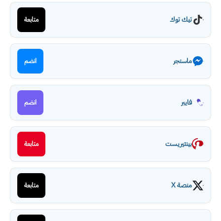
تيك توك
متابعة
ماسنجر
انضم
فايبر
انضم
بينتيريست
متابعة
منصة X
متابعة