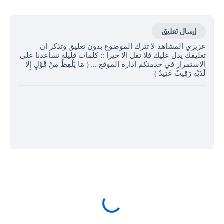
إرسال تعليق
عزيزي المشاهد لا تترك الموضوع بدون تعليق وتذكر ان
تعليقك يدل عليك فلا تقل الا خيرا :: كلمات قليلة تساعدنا على
الاستمرار في خدمتكم ادارة الموقع ... ( مَا يَلْفِظُ مِنْ قَوْلٍ إِلا
لَدَيْهِ رَقِيبٌ عَتِيدٌ )