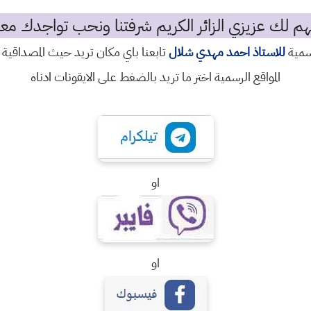
م لك عزيزي الزائر الكريم شرفتنا ونحب تواجدك معن
رسمية
للاستاذ احمد مهدي شلال
تابعنا باي مكان تريد حيث المصداقية 
المواقع الرسمية اختر ما تريد بالضغط على الايقونات ادناه
او
او