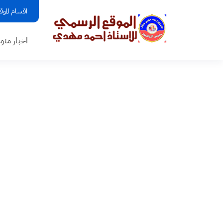
اقسام الموق
اخبار منو