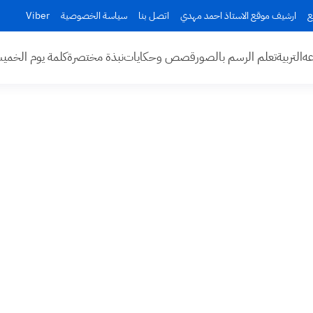
ع
ارشيف موقع الاستاذ احمد مهدي
اتصل بنا
سياسة الخصوصية
Viber
عه
التربية
تعلم الرسم بالصور
قصص وحكايات
نبذة مختصرة
كلمة يوم الخم