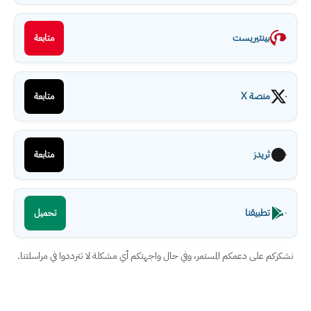
بينتيريست
متابعة
منصة X
متابعة
ثريدز
متابعة
تطبيقنا
تحميل
نشكركم على دعمكم المستمر، وفي حال واجهتكم أي مشكلة لا تترددوا في مراسلتنا.