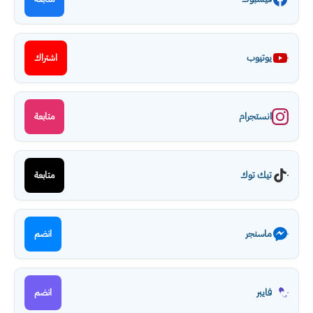
يوتيوب
اشتراك
انستجرام
متابعة
تيك توك
متابعة
ماسنجر
انضم
فايبر
انضم