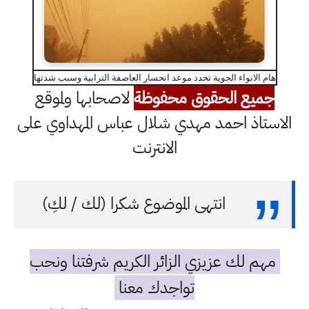
هام الانواء الجوية تحدد موعد انحسار العاصفة الترابية وسبب شدتها
جميع الحقوق محفوظة
لاصحابها ولموقع
الاستاذ احمد مهدي شلال عباس المهداوي على
الانترنت
انتهى الموضوع شكرا (لك / لكِ)
مهم لك عزيزي الزائر الكريم شرفتنا ونحب
تواجدك معنا