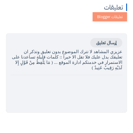
تعليقات
إرسال تعليق
عزيزي المشاهد لا تترك الموضوع بدون تعليق وتذكر ان
تعليقك يدل عليك فلا تقل الا خيرا :: كلمات قليلة تساعدنا على
الاستمرار في خدمتكم ادارة الموقع ... ( مَا يَلْفِظُ مِنْ قَوْلٍ إِلا
لَدَيْهِ رَقِيبٌ عَتِيدٌ )