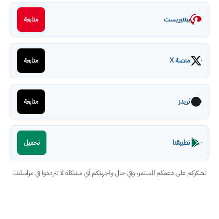
بينتيريست
متابعة
منصة X
متابعة
ثريدز
متابعة
تطبيقنا
تحميل
نشكركم على دعمكم المستمر، وفي حال واجهتكم أي مشكلة لا تترددوا في مراسلتنا.