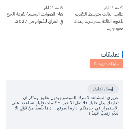
منذ 18 أيام
منذ 22 أيام
طلاب الثالث متوسط التقديم
هام الضوابط الرسمية لقرعة الحج
للدورة الثالثة عشر لمعهد إعداد
في العراق للأعوام من 2027...
مفوضي...
تعليقات
إرسال تعليق
عزيزي المشاهد لا تترك الموضوع بدون تعليق وتذكر ان
تعليقك يدل عليك فلا تقل الا خيرا :: كلمات قليلة تساعدنا على
الاستمرار في خدمتكم ادارة الموقع ... ( مَا يَلْفِظُ مِنْ قَوْلٍ إِلا
لَدَيْهِ رَقِيبٌ عَتِيدٌ )