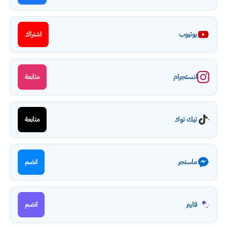
يوتيوب
اشتراك
انستجرام
متابعة
تيك توك
متابعة
ماسنجر
انضم
فايبر
انضم