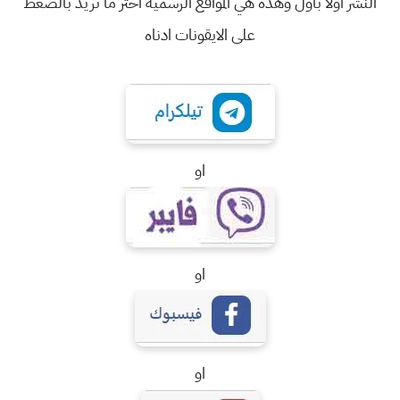
النشر اولا باول وهذه هي المواقع الرسمية اختر ما تريد بالضغط
على الايقونات ادناه
او
او
او