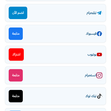
تيليجرام
انضم الآن
فيسبوك
متابعة
يوتيوب
اشتراك
انستجرام
متابعة
تيك توك
متابعة