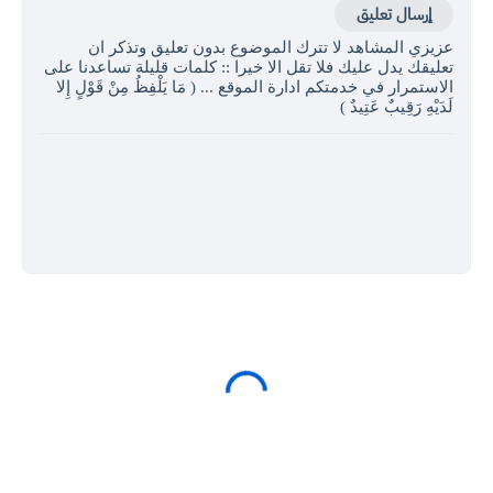
إرسال تعليق
عزيزي المشاهد لا تترك الموضوع بدون تعليق وتذكر ان
تعليقك يدل عليك فلا تقل الا خيرا :: كلمات قليلة تساعدنا على
الاستمرار في خدمتكم ادارة الموقع ... ( مَا يَلْفِظُ مِنْ قَوْلٍ إِلا
لَدَيْهِ رَقِيبٌ عَتِيدٌ )