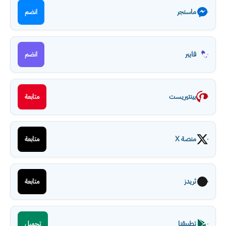
ماسنجر
انضم
فايبر
انضم
بينتيريست
متابعة
منصة X
متابعة
ثريدز
متابعة
تطبيقنا
تحميل