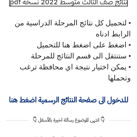
نتائج صف الثالث متوسط 2022 نسخة pdf
• لتحميل كل نتائج المرحلة الدراسية من
الرابط ادناه
• اضغط على اضغط هنا للتحميل
• ستنتقل الى قسم النتائج للمرحلة
• يمكن اختيار نتيجة اي محافظة ترغب
وتحملها
للدخول الى صفحة النتائج الرسمية اضغط هنا
👇 انتهى الموضوع رسالة اخيرة بالأسفل 👇