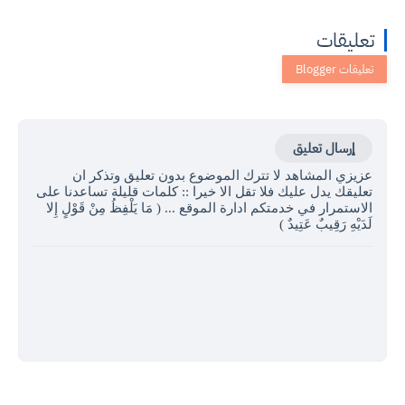
تعليقات
إرسال تعليق
عزيزي المشاهد لا تترك الموضوع بدون تعليق وتذكر ان
تعليقك يدل عليك فلا تقل الا خيرا :: كلمات قليلة تساعدنا على
الاستمرار في خدمتكم ادارة الموقع ... ( مَا يَلْفِظُ مِنْ قَوْلٍ إِلا
لَدَيْهِ رَقِيبٌ عَتِيدٌ )