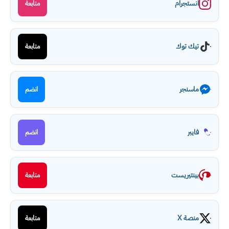
انستجرام
متابعة
تيك توك
متابعة
ماسنجر
انضم
فايبر
انضم
بينتيريست
متابعة
منصة X
متابعة