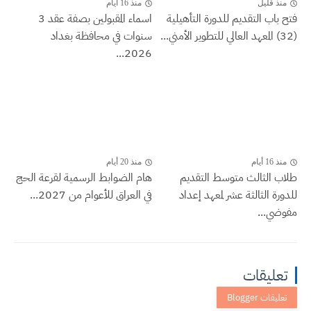
منذ قليل
منذ 16 أيام
فتح باب التقديم للدورة التأهيلية
اسماء المقبولين بصفة عقد 3
(32) المعهد العالي للتطوير الأمني...
سنوات في محافظة بغداد
2026...
منذ 16 أيام
منذ 20 أيام
طلاب الثالث متوسط التقديم
هام الضوابط الرسمية لقرعة الحج
للدورة الثالثة عشر لمعهد إعداد
في العراق للأعوام من 2027...
مفوضي...
تعليقات