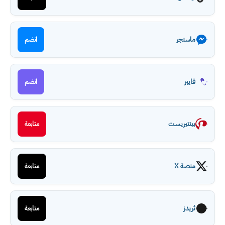
ماسنجر
انضم
فايبر
انضم
بينتيريست
متابعة
منصة X
متابعة
ثريدز
متابعة