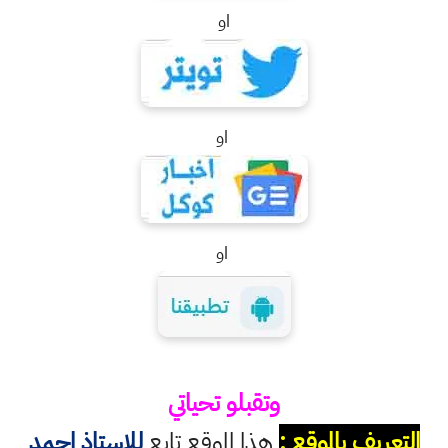
او
او
او
وتقبلو تحياتي
التعريف بالموقع :
هذا الموقع تابع
للاستاذ احمد