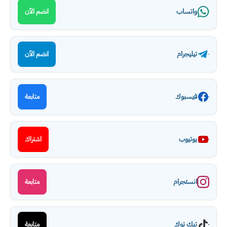
واتساب
انضم الآن
تيليجرام
انضم الآن
فيسبوك
متابعة
يوتيوب
اشتراك
انستجرام
متابعة
تيك توك
متابعة