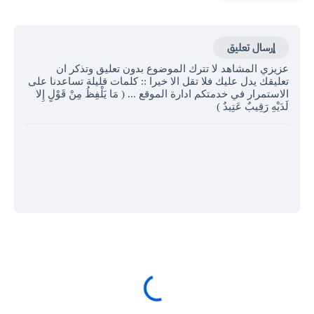
إرسال تعليق
عزيزي المشاهد لا تترك الموضوع بدون تعليق وتذكر ان
تعليقك يدل عليك فلا تقل الا خيرا :: كلمات قليلة تساعدنا على
الاستمرار في خدمتكم ادارة الموقع ... ( مَا يَلْفِظُ مِنْ قَوْلٍ إِلا
لَدَيْهِ رَقِيبٌ عَتِيدٌ )