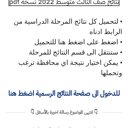
نتائج صف الثالث متوسط 2022 نسخة pdf
• لتحميل كل نتائج المرحلة الدراسية من
الرابط ادناه
• اضغط على اضغط هنا للتحميل
• ستنتقل الى قسم النتائج للمرحلة
• يمكن اختيار نتيجة اي محافظة ترغب
وتحملها
للدخول الى صفحة النتائج الرسمية اضغط هنا
👇 انتهى الموضوع رسالة اخيرة بالأسفل 👇