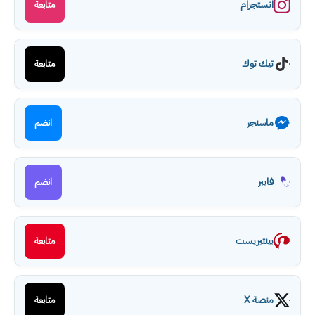
انستجرام
متابعة
تيك توك
متابعة
ماسنجر
انضم
فايبر
انضم
بينتيريست
متابعة
منصة X
متابعة