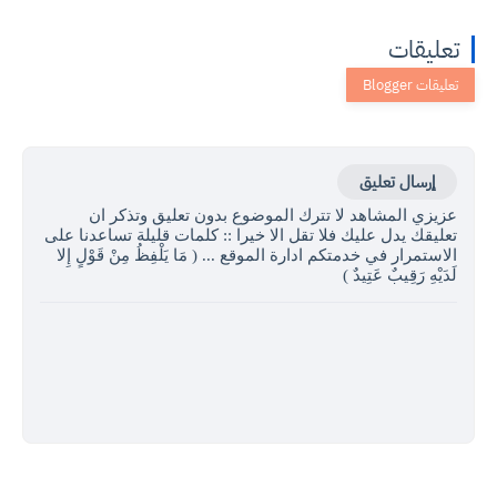
تعليقات
إرسال تعليق
عزيزي المشاهد لا تترك الموضوع بدون تعليق وتذكر ان
تعليقك يدل عليك فلا تقل الا خيرا :: كلمات قليلة تساعدنا على
الاستمرار في خدمتكم ادارة الموقع ... ( مَا يَلْفِظُ مِنْ قَوْلٍ إِلا
لَدَيْهِ رَقِيبٌ عَتِيدٌ )