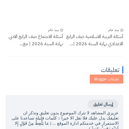
منذ عام
منذ عام
أسئلة التربية الاسلامية صف الرابع
أسئلة الاجتماع صف الرابع الادبي
الاعدادي نهاية السنة 2026 |...
نهاية السنة 2026 | مع...
تعليقات
إرسال تعليق
عزيزي المشاهد لا تترك الموضوع بدون تعليق وتذكر ان
تعليقك يدل عليك فلا تقل الا خيرا :: كلمات قليلة تساعدنا على
الاستمرار في خدمتكم ادارة الموقع ... ( مَا يَلْفِظُ مِنْ قَوْلٍ إِلا
لَدَيْهِ رَقِيبٌ عَتِيدٌ )