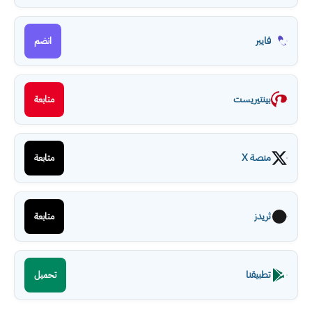
فايبر
انضم
بينتيريست
متابعة
منصة X
متابعة
ثريدز
متابعة
تطبيقنا
تحميل