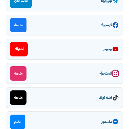
تيليجرام
انضم الآن
فيسبوك
متابعة
يوتيوب
اشتراك
انستجرام
متابعة
تيك توك
متابعة
ماسنجر
انضم