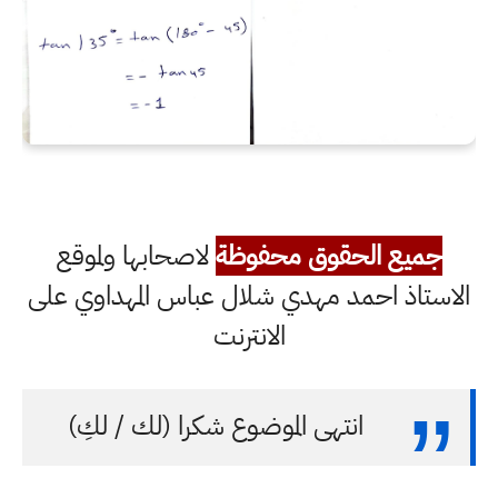
جميع الحقوق محفوظة
لاصحابها ولموقع
الاستاذ احمد مهدي شلال عباس المهداوي على
الانترنت
انتهى الموضوع شكرا (لك / لكِ)