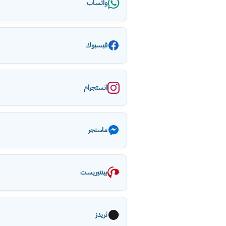
واتساب
فيسبوك
انستجرام
ماسنجر
بينتيريست
ثريدز