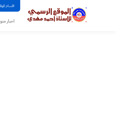
اقسام الموق
اخبار منو