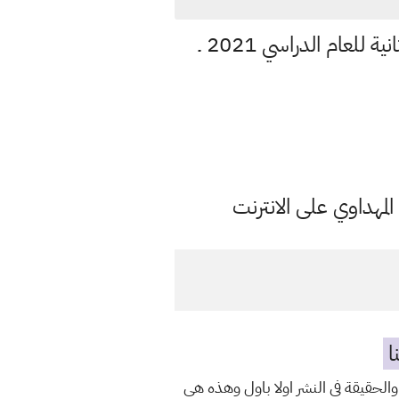
نتائج الامتحانات الوزارية لمرحلة السادس الابتدائي (الدور الاول) / تربية الرصافة الثانية للعام الدراسي 2021 ـ
مهداوي على الانترنت
ا
والحقيقة في النشر اولا باول وهذه هي