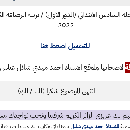
2022
للتحميل اضغط هنا
ة
لاصحابها ولموقع الاستاذ احمد مهدي شلال عباس ال
انتهى الموضوع شكرا (لك / لكِ)
م لك عزيزي الزائر الكريم شرفتنا ونحب تواجدك معن
رسمية
للاستاذ احمد مهدي شلال
تابعنا باي مكان تريد حيث المصداقية 