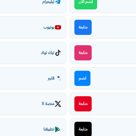
تيليجرام
انضم الآن
يوتيوب
متابعة
تيك توك
متابعة
فايبر
انضم
منصة X
متابعة
تطبيقنا
متابعة