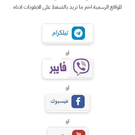
المواقع الرسمية اختر ما تريد بالضغط على الايقونات ادناه
او
او
او