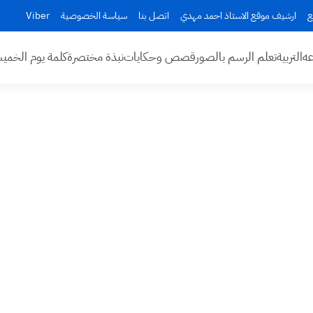
ع
ارشيف موقع الاستاذ احمد مهدي
اتصل بنا
سياسة الخصوصية
Viber
عه
التربية
تعلم الرسم بالصور
قصص وحكايات
نبذة مختصرة
كلمة يوم الخم