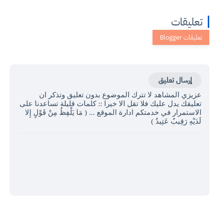
تعليقات
إرسال تعليق
عزيزي المشاهد لا تترك الموضوع بدون تعليق وتذكر ان
تعليقك يدل عليك فلا تقل الا خيرا :: كلمات قليلة تساعدنا على
الاستمرار في خدمتكم ادارة الموقع ... ( مَا يَلْفِظُ مِنْ قَوْلٍ إِلا
لَدَيْهِ رَقِيبٌ عَتِيدٌ )