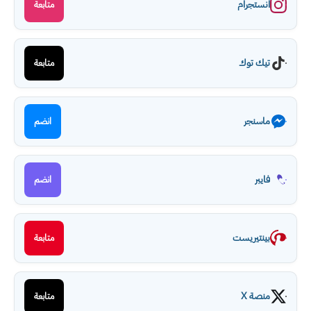
انستجرام
متابعة
تيك توك
متابعة
ماسنجر
انضم
فايبر
انضم
بينتيريست
متابعة
منصة X
متابعة