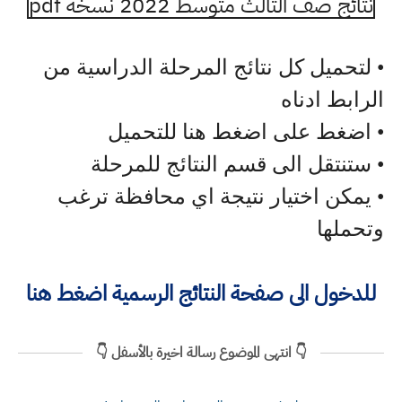
نتائج صف الثالث متوسط 2022 نسخة pdf
• لتحميل كل نتائج المرحلة الدراسية من
الرابط ادناه
• اضغط على اضغط هنا للتحميل
• ستنتقل الى قسم النتائج للمرحلة
• يمكن اختيار نتيجة اي محافظة ترغب
وتحملها
للدخول الى صفحة النتائج الرسمية اضغط هنا
👇 انتهى الموضوع رسالة اخيرة بالأسفل 👇