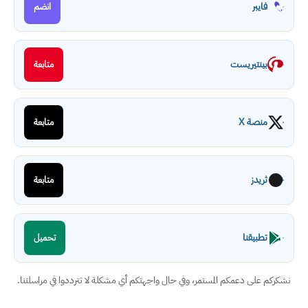
فايبر
انضم
بينتيريست
متابعة
منصة X
متابعة
ثريدز
متابعة
تطبيقنا
تحميل
نشكركم على دعمكم المستمر، وفي حال واجهتكم أي مشكلة لا تترددوا في مراسلتنا.