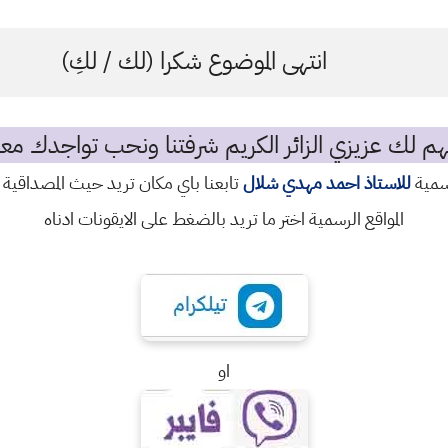
انتهى الموضوع شكرا (لك / لكِ)
م لك عزيزي الزائر الكريم شرفتنا ونحب تواجدك معن
رسمية
للاستاذ احمد مهدي شلال
تابعنا باي مكان تريد حيث المصداقية 
المواقع الرسمية اختر ما تريد بالضغط على الايقونات ادناه
او