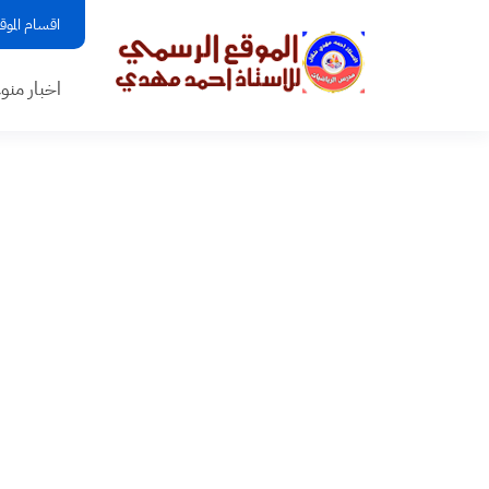
اقسام الموق
اخبار منو