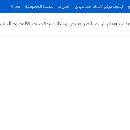
ع
ارشيف موقع الاستاذ احمد مهدي
اتصل بنا
سياسة الخصوصية
Viber
عه
التربية
تعلم الرسم بالصور
قصص وحكايات
نبذة مختصرة
كلمة يوم الخم