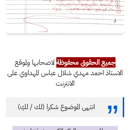
جميع الحقوق محفوظة
لاصحابها ولموقع
الاستاذ احمد مهدي شلال عباس المهداوي على
الانترنت
انتهى الموضوع شكرا (لك / لكِ)