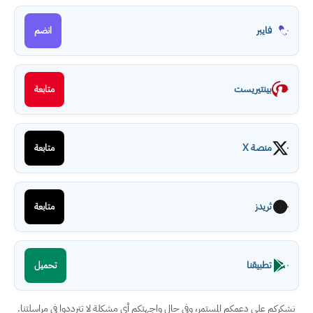
فايبر
انضم
بينتيريست
متابعة
منصة X
متابعة
ثريدز
متابعة
تطبيقنا
تحميل
نشكركم على دعمكم المستمر، وفي حال واجهتكم أي مشكلة لا تترددوا في مراسلتنا.