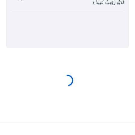
لَدَيْهِ رَقِيبٌ عَتِيدٌ )