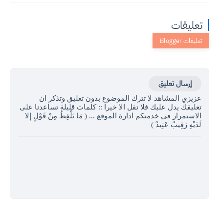
تعليقات
إرسال تعليق
عزيزي المشاهد لا تترك الموضوع بدون تعليق وتذكر ان
تعليقك يدل عليك فلا تقل الا خيرا :: كلمات قليلة تساعدنا على
الاستمرار في خدمتكم ادارة الموقع ... ( مَا يَلْفِظُ مِنْ قَوْلٍ إِلا
لَدَيْهِ رَقِيبٌ عَتِيدٌ )