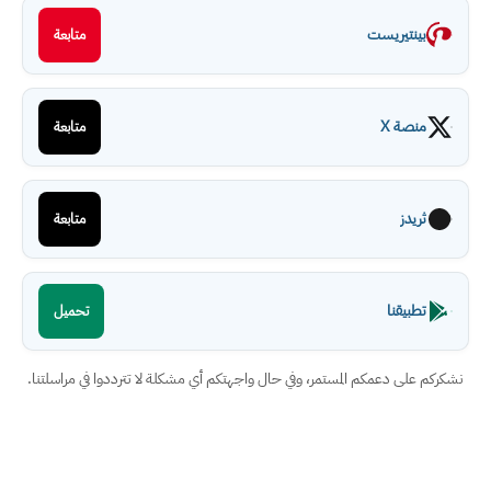
بينتيريست
متابعة
منصة X
متابعة
ثريدز
متابعة
تطبيقنا
تحميل
نشكركم على دعمكم المستمر، وفي حال واجهتكم أي مشكلة لا تترددوا في مراسلتنا.