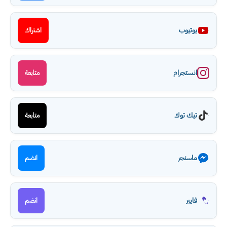
يوتيوب
اشتراك
انستجرام
متابعة
تيك توك
متابعة
ماسنجر
انضم
فايبر
انضم