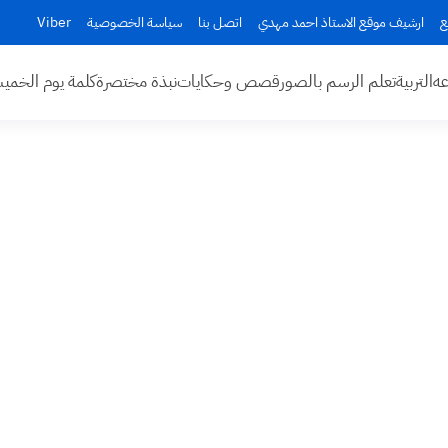
ع
ارشيف موقع الاستاذ احمد مهدي
اتصل بنا
سياسة الخصوصية
Viber
عه
التربية
تعلم الرسم بالصور
قصص وحكايات
نبذة مختصرة
كلمة يوم الخم