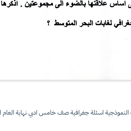
 النموذجية اسئلة جغرافية صف خامس ادبي نهاية العام ا