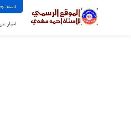
اقسام الموق
اخبار منو