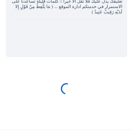
تعليقك يدل عليك فلا تقل الا خيرا :: كلمات قليلة تساعدنا على
الاستمرار في خدمتكم ادارة الموقع ... ( مَا يَلْفِظُ مِنْ قَوْلٍ إِلا
لَدَيْهِ رَقِيبٌ عَتِيدٌ )