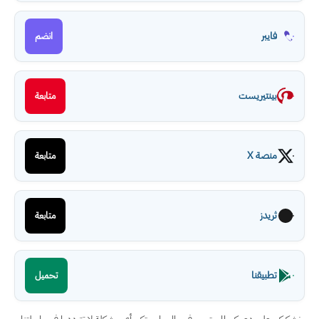
فايبر
انضم
بينتيريست
متابعة
منصة X
متابعة
ثريدز
متابعة
تطبيقنا
تحميل