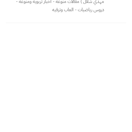
مهدي شلال ) مقالات منوعه - اخبار تربويه ومنوعه -
دروس رياضيات - العاب وترفيه