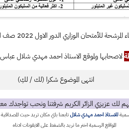
شحة للأمتحان الوزاري الدور الاول 2022 صف الثالث متوسط
ة
لاصحابها ولموقع الاستاذ احمد مهدي شلال عباس ال
انتهى الموضوع شكرا (لك / لكِ)
م لك عزيزي الزائر الكريم شرفتنا ونحب تواجدك معن
رسمية
للاستاذ احمد مهدي شلال
تابعنا باي مكان تريد حيث المصداقية 
المواقع الرسمية اختر ما تريد بالضغط على الايقونات ادناه