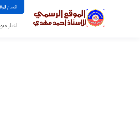
اقسام الموق
اخبار منو