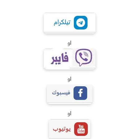
او
او
او