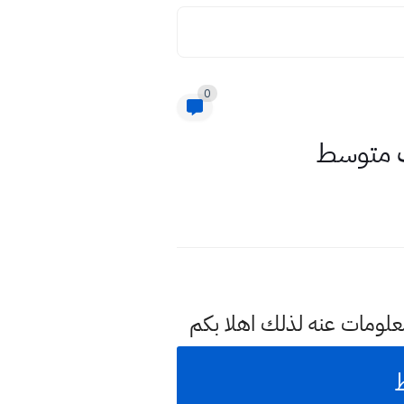
0
لث متوسط
علومات عنه لذلك اهلا بكم
ط