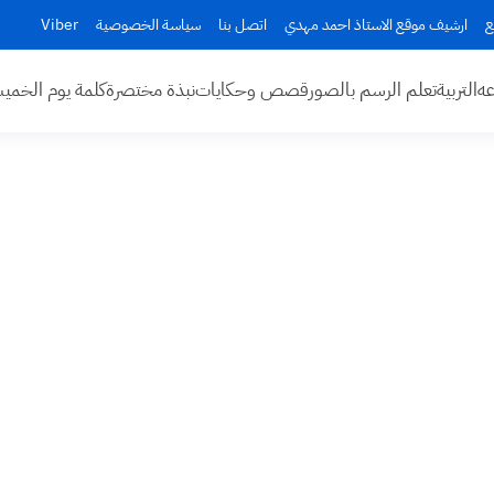
ع
ارشيف موقع الاستاذ احمد مهدي
اتصل بنا
سياسة الخصوصية
Viber
عه
التربية
تعلم الرسم بالصور
قصص وحكايات
نبذة مختصرة
كلمة يوم الخم