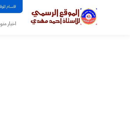
اقسام الموق
اخبار منو