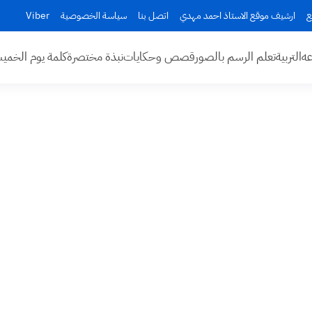
ع
ارشيف موقع الاستاذ احمد مهدي
اتصل بنا
سياسة الخصوصية
Viber
عه
التربية
تعلم الرسم بالصور
قصص وحكايات
نبذة مختصرة
كلمة يوم الخم