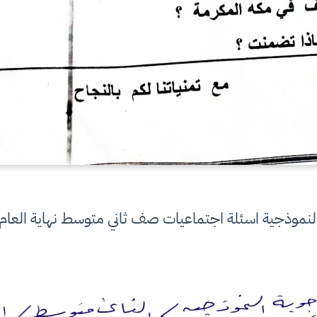
النموذجية اسئلة اجتماعيات صف ثاني متوسط نهاية العام