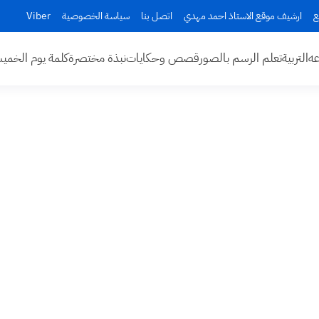
ع
ارشيف موقع الاستاذ احمد مهدي
اتصل بنا
سياسة الخصوصية
Viber
عه
التربية
تعلم الرسم بالصور
قصص وحكايات
نبذة مختصرة
كلمة يوم الخم