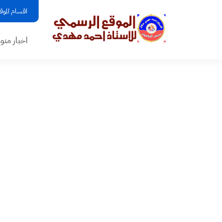
اقسام الموق
اخبار منو