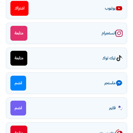
يوتيوب
اشتراك
انستجرام
متابعة
تيك توك
متابعة
ماسنجر
انضم
فايبر
انضم
بينتيريست
متابعة