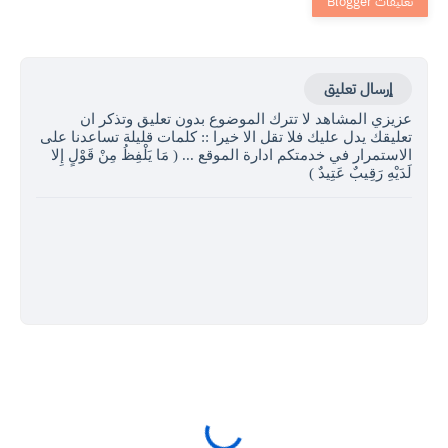
إرسال تعليق
عزيزي المشاهد لا تترك الموضوع بدون تعليق وتذكر ان
تعليقك يدل عليك فلا تقل الا خيرا :: كلمات قليلة تساعدنا على
الاستمرار في خدمتكم ادارة الموقع ... ( مَا يَلْفِظُ مِنْ قَوْلٍ إِلا
لَدَيْهِ رَقِيبٌ عَتِيدٌ )