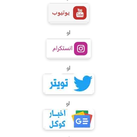
او
او
او