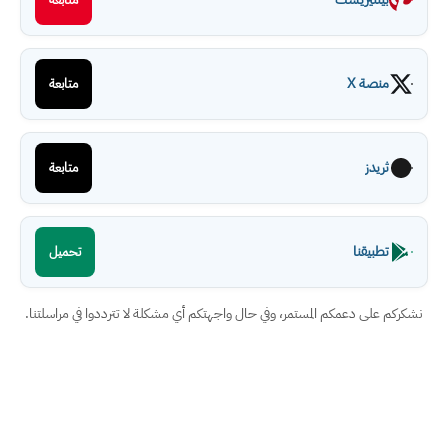
منصة X
متابعة
ثريدز
متابعة
تطبيقنا
تحميل
نشكركم على دعمكم المستمر، وفي حال واجهتكم أي مشكلة لا تترددوا في مراسلتنا.