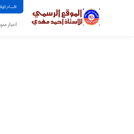
اقسام الموق
اخبار منو