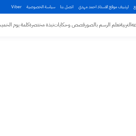
ع
ارشيف موقع الاستاذ احمد مهدي
اتصل بنا
سياسة الخصوصية
Viber
عه
التربية
تعلم الرسم بالصور
قصص وحكايات
نبذة مختصرة
كلمة يوم الخم