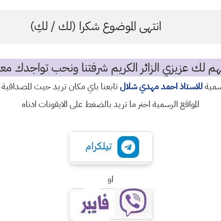
انتهى الموضوع شكرا (لك / لكِ)
م لك عزيزي الزائر الكريم شرفتنا ونحب تواجدك معن
رسمية
للاستاذ احمد مهدي شلال
تابعنا باي مكان تريد حيث المصداقية 
المواقع الرسمية اختر ما تريد بالضغط على الايقونات ادناه
او