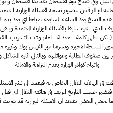
ليل وفي صباح يوم الامتحان بعد بدأ الامتحان و توزي
انية او المراقبين بتصوير نسخة الاسئلة الوزارية المعتم
 هذه النسخ بعد الساعة السابعة صباحاً اي بعد بد
ف الذي نشره سابقا بالأسئلة الوزارية المعتمدة ويبقى و
ن ( لكن تظهر كلمة " معدلة " امام وقت التسريب ا
وير النسخة الاخيرة ونشرها عبر الفيس بوك وغيره
ين صفوف الطلبة وعوائلهم وبالتالي اثارة المشاكل وعر
واتهام كوادر الوزارة بعدم النزاهة والامانة
ت في الهاتف النقال الخاص به فيعمد الى نشر الاسئلة ال
ن فتظهر حسب التاريخ المزيف في هاتفه النقال اي ق
يجعل البعض يعتقد ان الاسئلة الوزارية قد سُربت قب