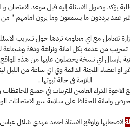
لطلبة يؤكد وصول الاسئلة إليه قبل موعد الامتحان و 
ر عمد يرددون ما يسمعون وما يرون امامهم " من تزوي
وزارة تتعامل مع اي معلومة تردها حول تسريب الاسئل
سريب من عدمه بكل امانة ونزاهة ودقة وشجاعة لذا 
عية بارسال اي نسخة يحصلون عليها من هذه المواقع
ر او اعضاء اللجنة الدائمة وفي اي ساعة من الليل ليتم 
اللازمة في حالة ثبوتها .
 الاخوة المدراء العامين للتربيات في جميع المحافظات
حرص وامانة للحفاظ على سلامة سير الامتحانات الوزا
ة
لاصحابها ولموقع الاستاذ احمد مهدي شلال عباس ال