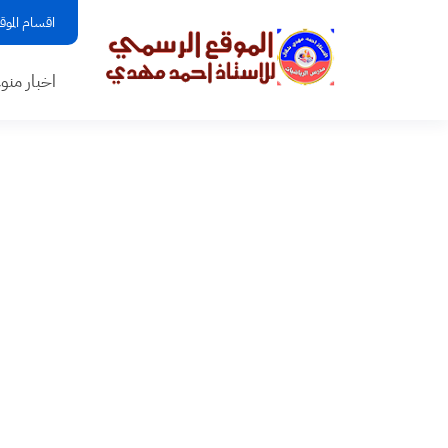
اقسام الموق
اخبار منو