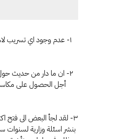
١- عدم وجود اي تسريب لاسئل
٢- ان ما دار من حديث حو
أجل الحصول على مكاسب م
٣- لقد لجأ البعض الى فتح
بنشر اسئلة وزارية لسنوات ساب