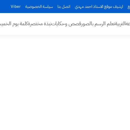
ع
ارشيف موقع الاستاذ احمد مهدي
اتصل بنا
سياسة الخصوصية
Viber
عه
التربية
تعلم الرسم بالصور
قصص وحكايات
نبذة مختصرة
كلمة يوم الخم