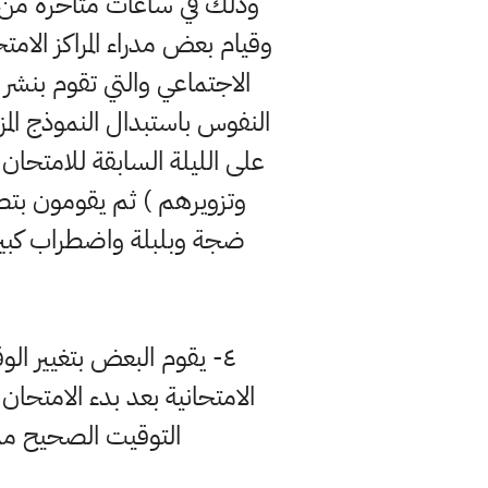
وذلك في ساعات متأخرة من ال
وقيام بعض مدراء المراكز الامتح
الاجتماعي والتي تقوم بنشر
النفوس باستبدال النموذج المزي
على الليلة السابقة للامتحا
وتزويرهم ) ثم يقومون بتص
ضجة وبلبلة واضطراب كبير ب
٤- يقوم البعض بتغيير الوق
الامتحانية بعد بدء الامتحا
التوقيت الصحيح مما 