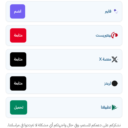
فايبر
انضم
بينتيريست
متابعة
منصة X
متابعة
ثريدز
متابعة
تطبيقنا
تحميل
نشكركم على دعمكم المستمر، وفي حال واجهتكم أي مشكلة لا تترددوا في مراسلتنا.