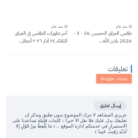
منذ عام
منذ عام
طقس العراق الخميس 26 - 3 -
آخر تطورات الطقس في العراق
2026 باذن الله...
الثلاثاء ٢٤ آذار ٢٠٢٦ أمطار...
تعليقات
إرسال تعليق
عزيزي المشاهد لا تترك الموضوع بدون تعليق وتذكر ان
تعليقك يدل عليك فلا تقل الا خيرا :: كلمات قليلة تساعدنا على
الاستمرار في خدمتكم ادارة الموقع ... ( مَا يَلْفِظُ مِنْ قَوْلٍ إِلا
لَدَيْهِ رَقِيبٌ عَتِيدٌ )