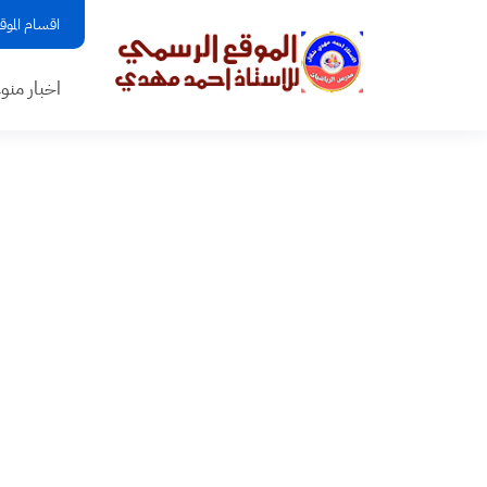
اقسام الموق
اخبار منو