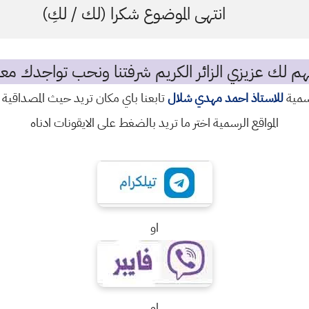
انتهى الموضوع شكرا (لك / لكِ)
م لك عزيزي الزائر الكريم شرفتنا ونحب تواجدك معن
رسمية
للاستاذ احمد مهدي شلال
تابعنا باي مكان تريد حيث المصداقية 
المواقع الرسمية اختر ما تريد بالضغط على الايقونات ادناه
او
او