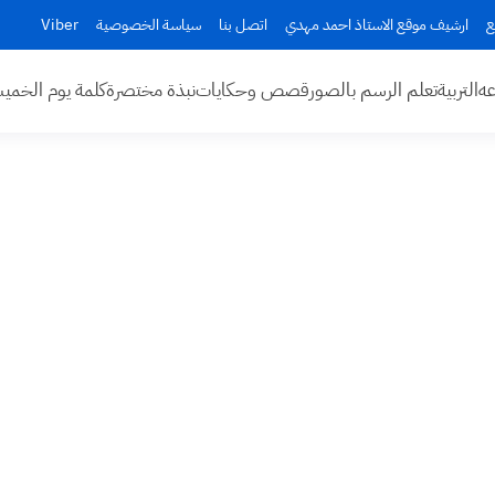
ع
ارشيف موقع الاستاذ احمد مهدي
اتصل بنا
سياسة الخصوصية
Viber
عه
التربية
تعلم الرسم بالصور
قصص وحكايات
نبذة مختصرة
كلمة يوم الخم