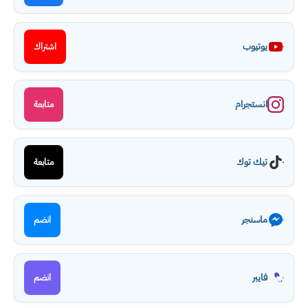
يوتيوب
اشتراك
انستجرام
متابعة
تيك توك
متابعة
ماسنجر
انضم
فايبر
انضم