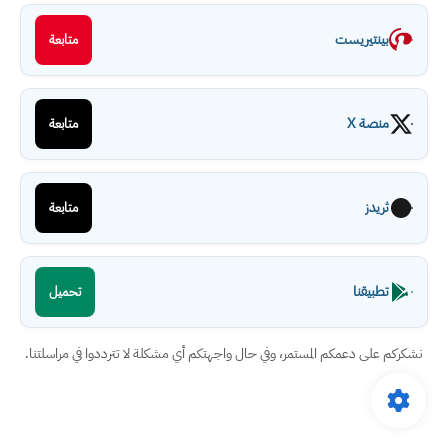
بينتيريست
متابعة
منصة X
متابعة
ثريدز
متابعة
تطبيقنا
تحميل
نشكركم على دعمكم المستمر، وفي حال واجهتكم أي مشكلة لا تترددوا في مراسلتنا.