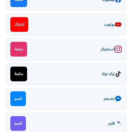
يوتيوب
اشتراك
انستجرام
متابعة
تيك توك
متابعة
ماسنجر
انضم
فايبر
انضم