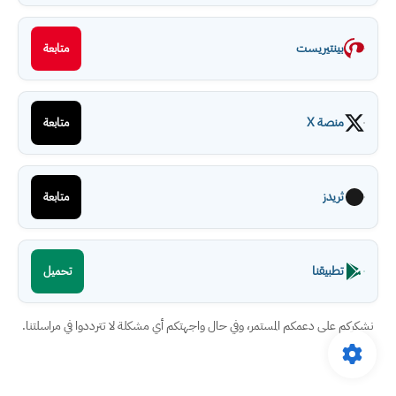
بينتيريست
متابعة
منصة X
متابعة
ثريدز
متابعة
تطبيقنا
تحميل
نشكركم على دعمكم المستمر، وفي حال واجهتكم أي مشكلة لا تترددوا في مراسلتنا.