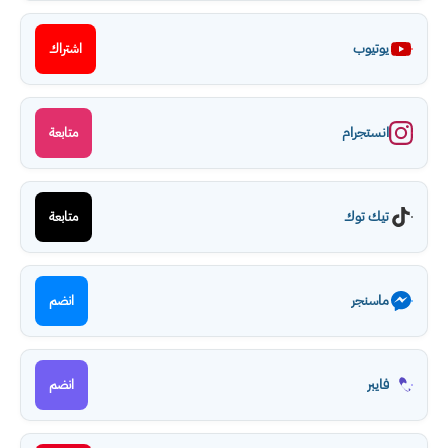
يوتيوب
اشتراك
انستجرام
متابعة
تيك توك
متابعة
ماسنجر
انضم
فايبر
انضم