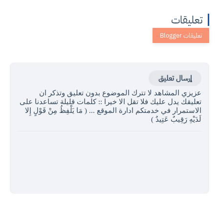
تعليقات
إرسال تعليق
عزيزي المشاهد لا تترك الموضوع بدون تعليق وتذكر ان
تعليقك يدل عليك فلا تقل الا خيرا :: كلمات قليلة تساعدنا على
الاستمرار في خدمتكم ادارة الموقع ... ( مَا يَلْفِظُ مِنْ قَوْلٍ إِلا
لَدَيْهِ رَقِيبٌ عَتِيدٌ )