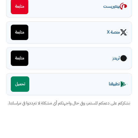
بينتيريست
متابعة
منصة X
متابعة
ثريدز
متابعة
تطبيقنا
تحميل
نشكركم على دعمكم المستمر، وفي حال واجهتكم أي مشكلة لا تترددوا في مراسلتنا.