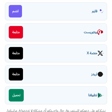
فايبر
انضم
بينتيريست
متابعة
منصة X
متابعة
ثريدز
متابعة
تطبيقنا
تحميل
نشكركم على دعمكم المستمر، وفي حال واجهتكم أي مشكلة لا تترددوا في مراسلتنا.