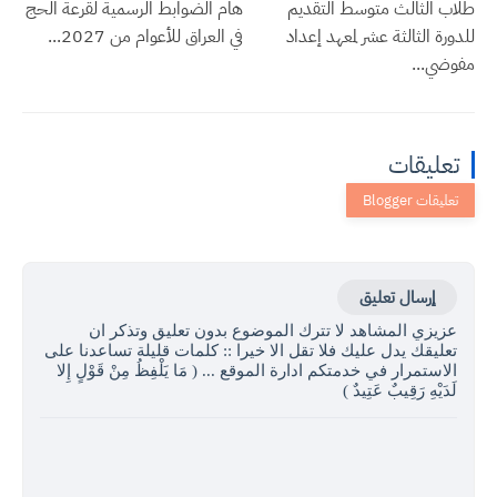
طلاب الثالث متوسط التقديم
هام الضوابط الرسمية لقرعة الحج
للدورة الثالثة عشر لمعهد إعداد
في العراق للأعوام من 2027...
مفوضي...
تعليقات
إرسال تعليق
عزيزي المشاهد لا تترك الموضوع بدون تعليق وتذكر ان
تعليقك يدل عليك فلا تقل الا خيرا :: كلمات قليلة تساعدنا على
الاستمرار في خدمتكم ادارة الموقع ... ( مَا يَلْفِظُ مِنْ قَوْلٍ إِلا
لَدَيْهِ رَقِيبٌ عَتِيدٌ )