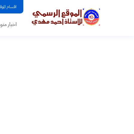
اقسام الموق
اخبار منو