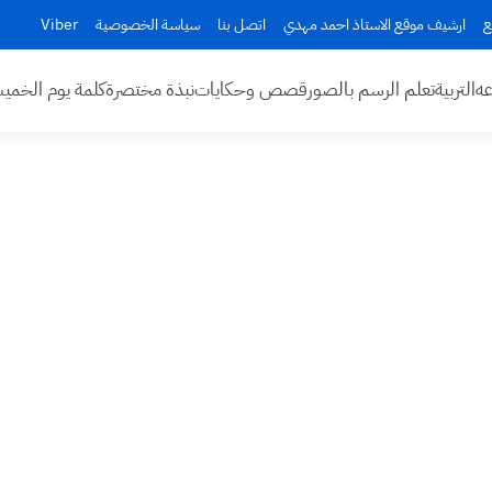
ع
ارشيف موقع الاستاذ احمد مهدي
اتصل بنا
سياسة الخصوصية
Viber
عه
التربية
تعلم الرسم بالصور
قصص وحكايات
نبذة مختصرة
كلمة يوم الخم