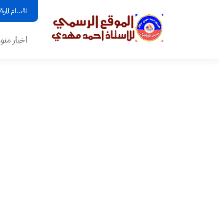
اقسام الموق
اخبار منو