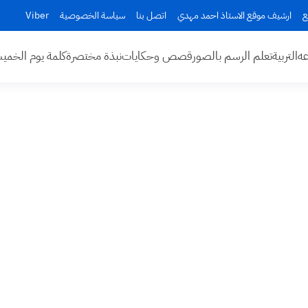
ع
ارشيف موقع الاستاذ احمد مهدي
اتصل بنا
سياسة الخصوصية
Viber
عه
التربية
تعلم الرسم بالصور
قصص وحكايات
نبذة مختصرة
كلمة يوم الخم