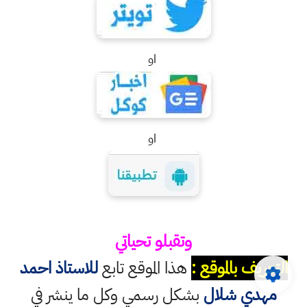
او
او
وتقبلو تحياتي
التعريف بالموقع :
هذا الموقع تابع
للاستاذ احمد
مهدي شلال
بشكل رسمي وكل ما ينشر في