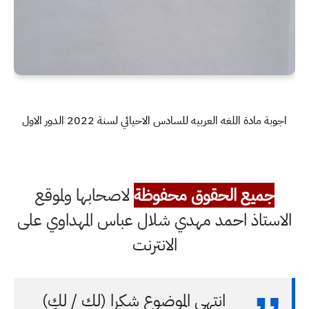
اجوبة مادة اللغه العربيه للسادس الاحيائي لسنة 2022 الدور الاول
جميع الحقوق محفوظة
لاصحابها ولموقع
الاستاذ احمد مهدي شلال عباس المهداوي على
الانترنت
انتهى الموضوع شكرا (لك / لكِ)