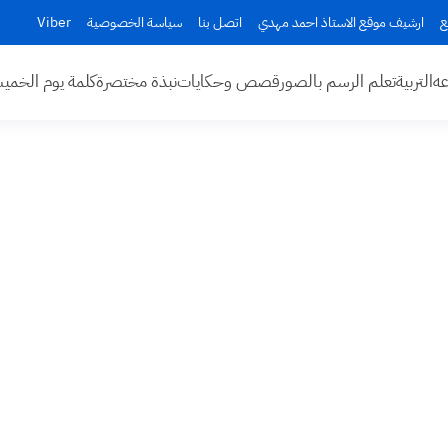
ع
ارشيف موقع الاستاذ احمد مهدي
اتصل بنا
سياسة الخصوصية
Viber
عه
التربية
تعلم الرسم بالصور
قصص وحكايات
نبذة مختصرة
كلمة يوم الخم