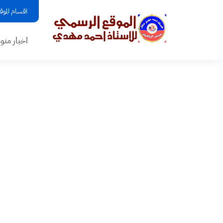
اقسام الموق
اخبار منو